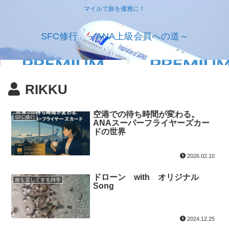
マイルで旅を優雅に！
SFC修行 ～ANA上級会員への道～
RIKKU
空港での待ち時間が変わる。
SFC修行
ANAスーパーフライヤーズカー
ドの世界
2026.02.10
ドローン with オリジナル
旅を楽しくする雑学
Song
2024.12.25