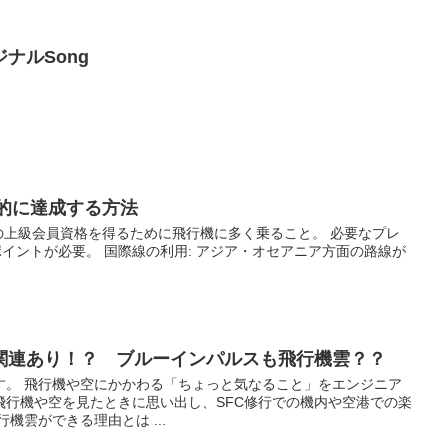
ジナルSong
率的に達成する方法
NAの上級会員資格を得るために飛行機に多く乗ること。 必要なプレ
00ポイントが必要。 国際線の利用: アジア・オセアニア方面の路線が
関連あり！？ ブルーインパルスも飛行機雲？？
す。 飛行機や空にかかわる「ちょっと気なること」をエンジニア
飛行機や空を見たときに思い出し、SFC修行での機内や空港での楽
機雲ができる理由とは ...