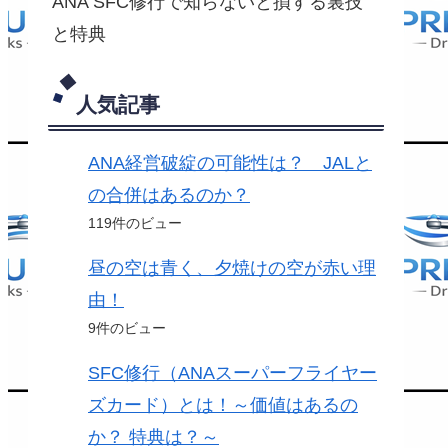
ANA SFC修行で知らないと損する裏技
と特典
人気記事
ANA経営破綻の可能性は？ JALと
の合併はあるのか？
119件のビュー
昼の空は青く、夕焼けの空が赤い理
由！
9件のビュー
SFC修行（ANAスーパーフライヤー
ズカード）とは！～価値はあるの
か？ 特典は？～