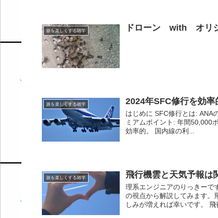
ドローン with オリ
旅を楽しくする雑学
2024年SFC修行を効
旅を楽しくする雑学
はじめに SFC修行とは: A
ミアムポイント: 年間50,0
効率的。 国内線の利...
飛行機雲と天気予報は
旅を楽しくする雑学
理系エンジニアのりっきーで
の視点から解説してみます。
しみが増えれば幸いです。 飛行