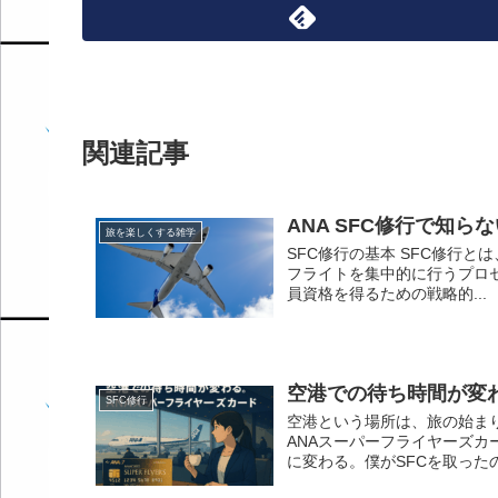
関連記事
ANA SFC修行で知
旅を楽しくする雑学
SFC修行の基本 SFC修行
フライトを集中的に行うプロ
員資格を得るための戦略的...
空港での待ち時間が変
SFC修行
空港という場所は、旅の始ま
ANAスーパーフライヤーズカ
に変わる。僕がSFCを取った