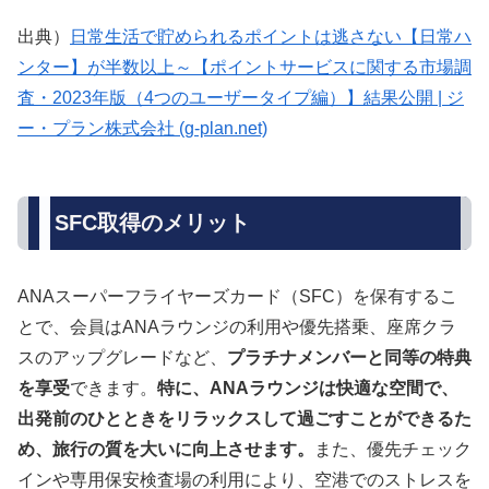
出典）
日常生活で貯められるポイントは逃さない【日常ハ
ンター】が半数以上～【ポイントサービスに関する市場調
査・2023年版（4つのユーザータイプ編）】結果公開 | ジ
ー・プラン株式会社 (g-plan.net)
SFC取得のメリット
ANAスーパーフライヤーズカード（SFC）を保有するこ
とで、会員はANAラウンジの利用や優先搭乗、座席クラ
スのアップグレードなど、
プラチナメンバーと同等の特典
を享受
できます。
特に、ANAラウンジは快適な空間で、
出発前のひとときをリラックスして過ごすことができるた
め、旅行の質を大いに向上させます。
また、優先チェック
インや専用保安検査場の利用により、空港でのストレスを