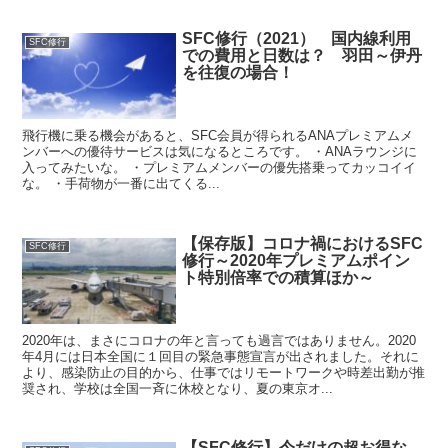
SFC修行（2021） 国内線利用
SFC修行
での費用と日数は？ 羽田～伊丹
を往復の場合！
飛行機に乗る機会があると、SFC会員が得られるANAプレミアムメ
ンバーへの優待サービスは気になるところです。 ・ANAラウンジに
入ってみたいな。 ・プレミアムメンバーの優先搭乗ってカッコイイ
な。 ・手荷物が一番に出てくる...
【保存版】コロナ禍におけるSFC
SFC修行
修行～2020年プレミアムポイン
ト特別倍率での積算ほか～
2020年は、まさにコロナの年と言っても過言ではありません。2020
年4月には日本全国に１回目の緊急事態宣言が出されました。それに
より、感染防止の目的から、仕事ではリモートワークや時差出勤が推
奨され、学校は全国一斉に休校となり、夏の東京オ...
【SFC修行】今だけの超お得な