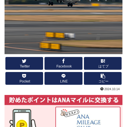
Twitter
Facebook
はてブ
Pocket
LINE
コピー
2024.10.14