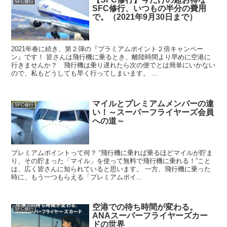
SFC修行
SFC修行、いつもの半分の費用
で。（2021年9月30日まで）
2021年春に続き、第２弾の『プラミアムポイント２倍キャンペー
ン』です！ 皆さんは飛行機に乗るとき、離陸時間より早めに空港に
行きませんか？ 飛行機は乗り遅れたら次の便でとは簡単にいかない
ので、私もどうしても早く行ってしまいます。 ...
マイルとプレミアムメンバーの違
SFC修行
い！～スーパーフライヤーズ会員
への道～
プレミアムポイントって何？ “飛行機に乗れば乗るほどマイルが貯ま
り、その貯まった「マイル」を使って無料で飛行機に乗れる！”こと
は、広く皆さんに知られていると思います。 一方、飛行機に乗った
時に、もう一つもらえる「プレミアムポイ...
空港での待ち時間が変わる。
SFC修行
ANAスーパーフライヤーズカー
ドの世界