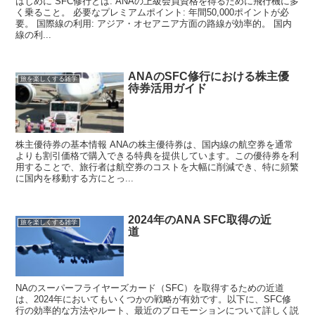
はじめに SFC修行とは: ANAの上級会員資格を得るために飛行機に多
く乗ること。 必要なプレミアムポイント: 年間50,000ポイントが必
要。 国際線の利用: アジア・オセアニア方面の路線が効率的。 国内
線の利...
ANAのSFC修行における株主優
旅を楽しくする雑学
待券活用ガイド
株主優待券の基本情報 ANAの株主優待券は、国内線の航空券を通常
よりも割引価格で購入できる特典を提供しています。この優待券を利
用することで、旅行者は航空券のコストを大幅に削減でき、特に頻繁
に国内を移動する方にとっ...
2024年のANA SFC取得の近
旅を楽しくする雑学
道
NAのスーパーフライヤーズカード（SFC）を取得するための近道
は、2024年においてもいくつかの戦略が有効です。以下に、SFC修
行の効率的な方法やルート、最近のプロモーションについて詳しく説